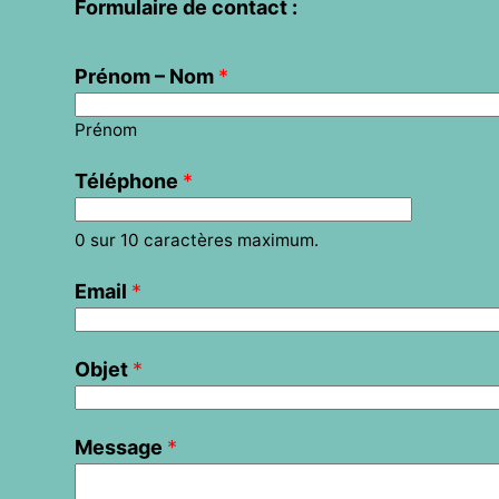
Formulaire de contact :
Prénom – Nom
*
Prénom
Téléphone
*
0 sur 10 caractères maximum.
Email
*
Objet
*
Message
*